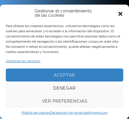
Condiciones Generales de venta y servicio
Gestionar el consentimiento
de las cookies
CONTACTO
Para ofrecer las mejores experiencias, utilizamos tecnologías como las
cookies para almacenar y/o acceder a la información del dispositivo. El
consentimiento de estas tecnologías nos permitirá procesar datos como el
comportamiento de navegación o las identificaciones únicas en este sitio.
No consentir o retirar el consentimiento, puede afectar negativamente a
ciertas características y funciones.
Gestionar los servicios
ACEPTAR
DENEGAR
VER PREFERENCIAS
Ponent 7
17111 Vulpellac
Girona
Tlf
Política de cookies
Declaración de privacidad
Impressum
972643119