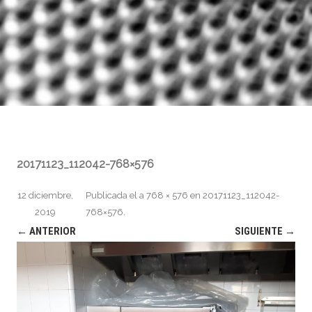
20171123_112042-768×576
12 diciembre,
Publicada el
a
768 × 576
en
20171123_112042-
2019
768×576
.
← ANTERIOR
SIGUIENTE →