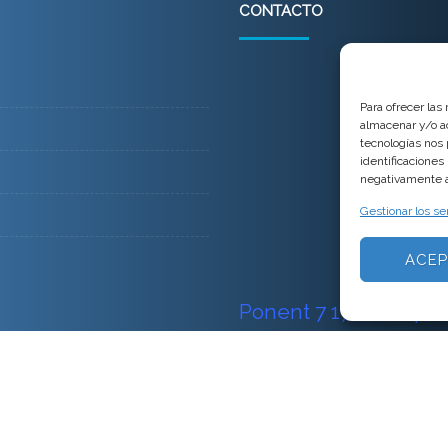
CONTACTO
Para ofrecer las
almacenar y/o ac
tecnologías nos
identificaciones
negativamente a 
Gestionar los se
ACEP
Ponent 7
17111 Vulpel
Horario de trabajo: de Lunes a Viern
este horario llamar a 678553618 Hor
email: info@fredcomercialventur