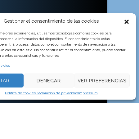
Gestionar el consentimiento de las cookies
 mejores experiencias, utilizamos tecnologías como las cookies para
ceder a la información del dispositivo. El consentimiento de estas
 permitirá procesar datos como el comportamiento de navegación o las
 únicas en este sitio. No consentir o retirar el consentimiento, puede afectar
ciertas características y funciones.
rvicios
TAR
DENEGAR
VER PREFERENCIAS
Política de cookies
Declaración de privacidad
Impressum
lac
Girona
Tlf 972643119
es de 9 a 13 y de 15 a 19h. Para urgencias y fuera de
ario de oficina de Lunes a Viernes de 9 a 13 hores
a.com