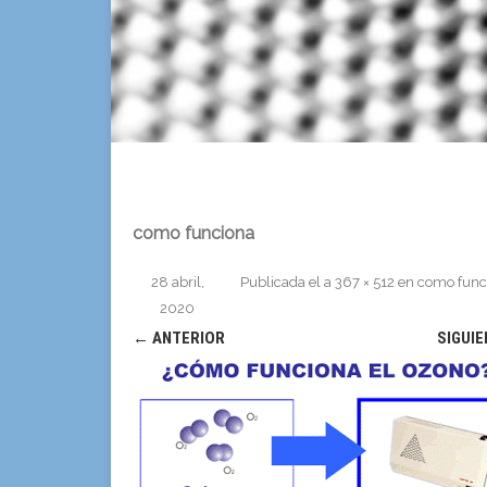
como funciona
28 abril,
Publicada el
a
367 × 512
en
como func
2020
← ANTERIOR
SIGUI