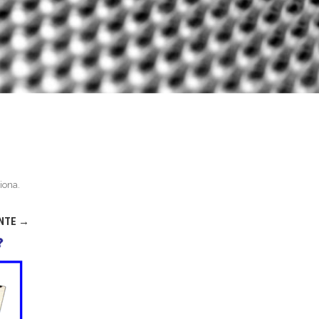
iona
.
ENTE →