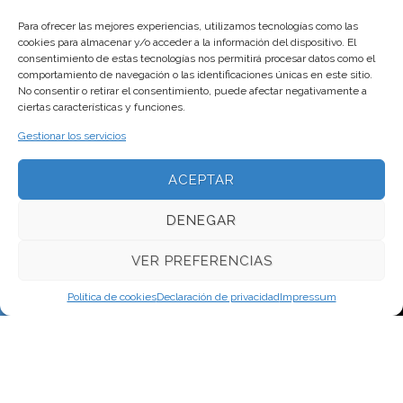
CONTACTO
Para ofrecer las mejores experiencias, utilizamos tecnologías como las
cookies para almacenar y/o acceder a la información del dispositivo. El
consentimiento de estas tecnologías nos permitirá procesar datos como el
comportamiento de navegación o las identificaciones únicas en este sitio.
No consentir o retirar el consentimiento, puede afectar negativamente a
ciertas características y funciones.
Gestionar los servicios
ACEPTAR
DENEGAR
VER PREFERENCIAS
Ponent 7
17111 Vulpellac
Girona
Tlf
Política de cookies
Declaración de privacidad
Impressum
972643119
Horario de trabajo: de Lunes a Viernes de 9 a 13 y de 15 a 19h. Para
urgencias y fuera de este horario llamar a 678553618 Horario de
oficina de Lunes a Viernes de 9 a 13 hores email: