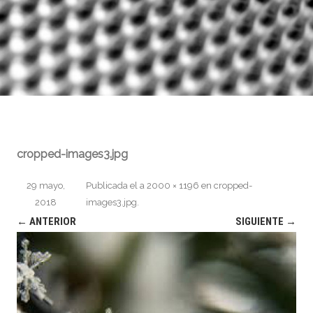
cropped-images3.jpg
29 mayo,
Publicada el
a
2000 × 1196
en
cropped-
2018
images3.jpg
.
← ANTERIOR
SIGUIENTE →