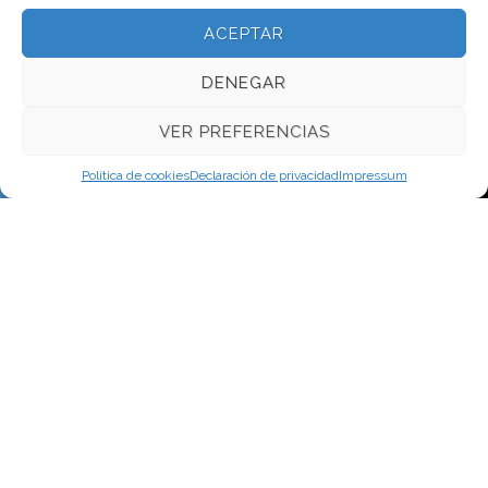
ACEPTAR
Política de privacidad
DENEGAR
Aviso legal
VER PREFERENCIAS
Política de cookies
Política de cookies
Declaración de privacidad
Impressum
Condiciones Generales de venta y servicio
CONTACTO