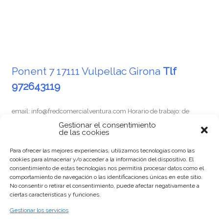
Ponent 7
17111 Vulpellac
Girona
Tlf
972643119
email: info@fredcomercialventura.com Horario de trabajo: de
Lunes a Viernes de 9 a 13 y de 15 a 19h. Para urgencias y fuera de
Gestionar el consentimiento
de las cookies
este horario llamar a 678553618 Horario de oficina de Lunes a
Viernes de 9 a 13 hores
Para ofrecer las mejores experiencias, utilizamos tecnologías como las
cookies para almacenar y/o acceder a la información del dispositivo. El
consentimiento de estas tecnologías nos permitirá procesar datos como el
comportamiento de navegación o las identificaciones únicas en este sitio.
No consentir o retirar el consentimiento, puede afectar negativamente a
ciertas características y funciones.
Gestionar los servicios
CLAUSULAS INFORMATIVAS