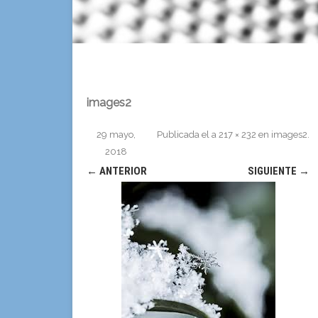
images2
29 mayo,
Publicada el
a
217 × 232
en
images2
.
2018
← ANTERIOR
SIGUIENTE →