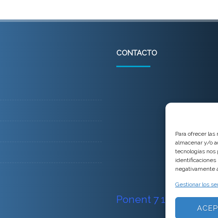
CONTACTO
Para ofrecer las
almacenar y/o ac
tecnologías nos
identificaciones
negativamente a 
Gestionar los se
Ponent 7
17111 Vulpel
ACEP