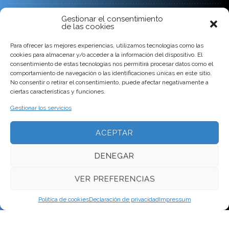
Condiciones Generales de venta y servicio
Gestionar el consentimiento
de las cookies
CONTACTO
Para ofrecer las mejores experiencias, utilizamos tecnologías como las
cookies para almacenar y/o acceder a la información del dispositivo. El
consentimiento de estas tecnologías nos permitirá procesar datos como el
comportamiento de navegación o las identificaciones únicas en este sitio.
No consentir o retirar el consentimiento, puede afectar negativamente a
ciertas características y funciones.
Gestionar los servicios
ACEPTAR
DENEGAR
VER PREFERENCIAS
Ponent 7
17111 Vulpellac
Girona
Tlf
Política de cookies
Declaración de privacidad
Impressum
972643119