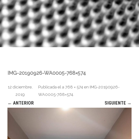
IMG-20190926-WA0005-768×574
12 diciembre,
Publicada el
a
768 × 574
en
IMG-20190926-
2019
WA0005-768×574
.
← ANTERIOR
SIGUIENTE →