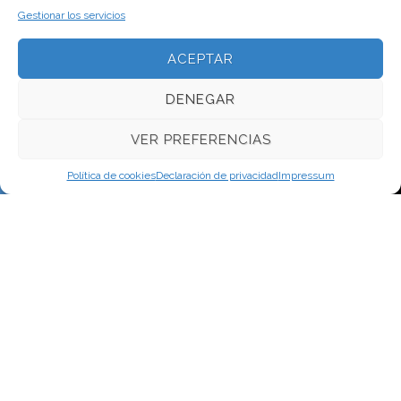
Gestionar los servicios
ACEPTAR
DENEGAR
VER PREFERENCIAS
Política de cookies
Declaración de privacidad
Impressum
Ponent 7
17111 Vulpellac
Girona
Tlf
972643119
Horario de trabajo: de Lunes a Viernes de 9 a 13 y de 15 a 19h. Para
urgencias y fuera de este horario llamar a 678553618 Horario de
oficina de Lunes a Viernes de 9 a 13 hores email:
info@fredcomercialventura.com