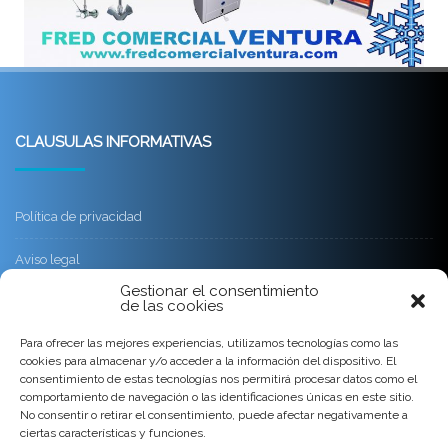
CLAUSULAS INFORMATIVAS
Política de privacidad
Aviso legal
Gestionar el consentimiento
Política de cookies
de las cookies
Para ofrecer las mejores experiencias, utilizamos tecnologías como las
Condiciones Generales de venta y servicio
cookies para almacenar y/o acceder a la información del dispositivo. El
consentimiento de estas tecnologías nos permitirá procesar datos como el
comportamiento de navegación o las identificaciones únicas en este sitio.
CONTACTO
No consentir o retirar el consentimiento, puede afectar negativamente a
ciertas características y funciones.