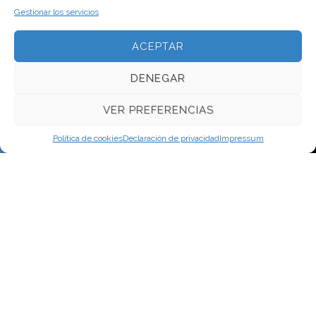
Gestionar los servicios
ACEPTAR
DENEGAR
VER PREFERENCIAS
Política de cookies
Declaración de privacidad
Impressum
Ponent 7
17111 Vulpellac
Girona
Tlf
972643119
Horario de trabajo: de Lunes a Viernes de 9 a 13 y de 15 a 19h. Para
urgencias y fuera de este horario llamar a 678553618 Horario de
oficina de Lunes a Viernes de 9 a 13 hores email:
info@fredcomercialventura.com