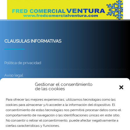
CLAUSULAS INFORMATIVAS
Política de privacidad
Aviso legal
Gestionar el consentimiento
Política de cookies
de las cookies
Para ofrecer las mejores experiencias, utilizamos tecnologías como las
Condiciones Generales de venta y servicio
cookies para almacenar y/o acceder a la información del dispositivo. El
consentimiento de estas tecnologías nos permitirá procesar datos como el
comportamiento de navegación o las identificaciones únicas en este sitio.
CONTACTO
No consentir o retirar el consentimiento, puede afectar negativamente a
ciertas características y funciones.